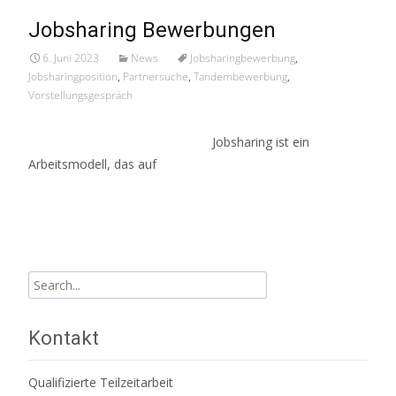
Jobsharing Bewerbungen
6. Juni 2023
News
Jobsharingbewerbung
,
Jobsharingposition
,
Partnersuche
,
Tandembewerbung
,
Vorstellungsgespräch
Jobsharing ist ein
Arbeitsmodell, das auf
Read More…
Search
for:
Kontakt
Qualifizierte Teilzeitarbeit