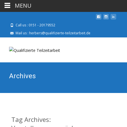
MENU
Call us : 0151 - 20179552
Mail us : herbers@qualifizierte-teilzeitarbeit.de
Archives
Tag Archives: