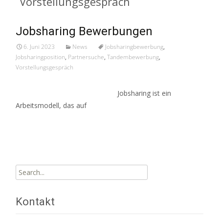
Vorstellungsgespräch
Jobsharing Bewerbungen
6. Juni 2023
News
Jobsharingbewerbung
,
Jobsharingposition
,
Partnersuche
,
Tandembewerbung
,
Vorstellungsgespräch
Jobsharing ist ein
Arbeitsmodell, das auf
Read More…
Search
for:
Kontakt