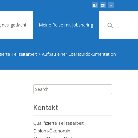
Search
g neu gedacht
Meine Reise mit Jobsharing
for:
zierte Teilzeitarbeit
>
Aufbau einer Literaturdokumentation
Search
for:
Kontakt
Qualifizierte Teilzeitarbeit
Diplom-Ökonomin