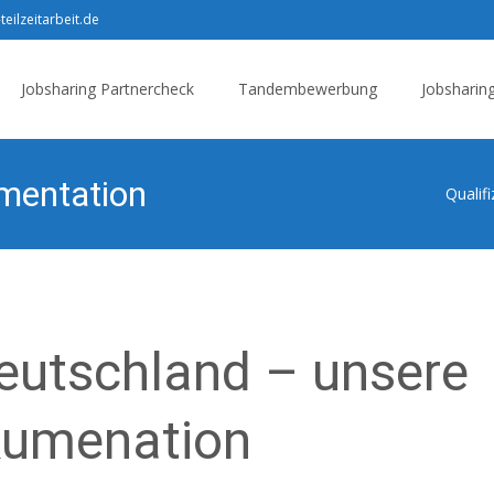
teilzeitarbeit.de
Jobsharing Partnercheck
Tandembewerbung
Jobsharin
umentation
Qualifi
eutschland – unsere
okumenation