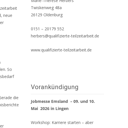
Marie-Therese Herbers
Twiskenweg 48a
zeitarbeit
26129 Oldenburg
d, neue
er
0151 – 20179 552
herbers@qualifizierte-teilzeitarbeit.de
www.qualifizierte-teilzeitarbeit.de
m
len. So
gsbedarf
Vorankündigung
Gerade die
Jobmesse Emsland – 09. und 10.
xisberichte
Mai 2026 in Lingen
Workshop: Karriere starten – aber
er