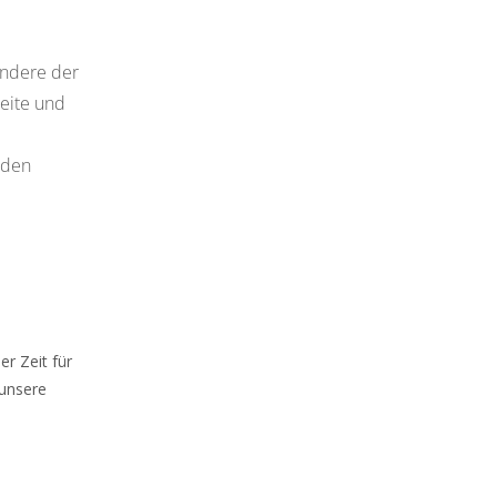
ondere der
eite und
nden
r Zeit für
 unsere