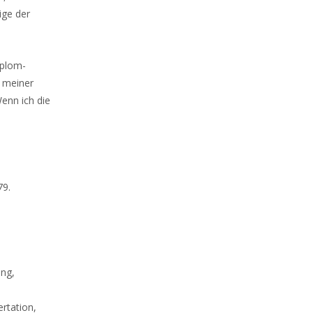
ige der
iplom-
r meiner
enn ich die
79.
ung,
ertation,