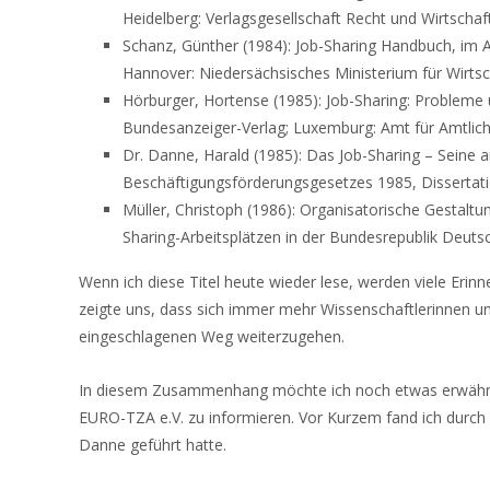
Heidelberg: Verlagsgesellschaft Recht und Wirtschaft
Schanz, Günther (1984): Job-Sharing Handbuch, im A
Hannover: Niedersächsisches Ministerium für Wirtsc
Hörburger, Hortense (1985): Job-Sharing: Probleme
Bundesanzeiger-Verlag; Luxemburg: Amt für Amtlich
Dr. Danne, Harald (1985): Das Job-Sharing – Seine a
Beschäftigungsförderungsgesetzes 1985, Dissertat
Müller, Christoph (1986): Organisatorische Gestaltu
Sharing-Arbeitsplätzen in der Bundesrepublik Deutsc
Wenn ich diese Titel heute wieder lese, werden viele Erinn
zeigte uns, dass sich immer mehr Wissenschaftlerinnen un
eingeschlagenen Weg weiterzugehen.
In diesem Zusammenhang möchte ich noch etwas erwähnen:
EURO-TZA e.V. zu informieren. Vor Kurzem fand ich durch Z
Danne geführt hatte.