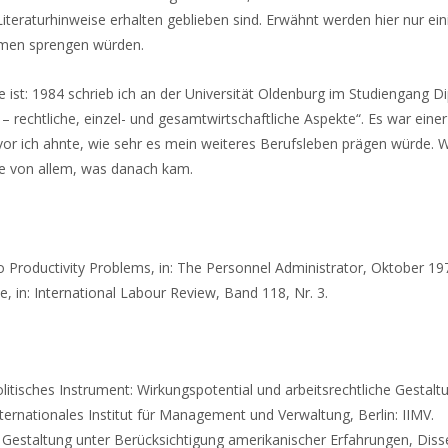
iteraturhinweise erhalten geblieben sind. Erwähnt werden hier nur ein
ahmen sprengen würden.
e ist: 1984 schrieb ich an der Universität Oldenburg im Studiengang D
 rechtliche, einzel- und gesamtwirtschaftliche Aspekte“. Es war eine
r ich ahnte, wie sehr es mein weiteres Berufsleben prägen würde. W
ge von allem, was danach kam.
o Productivity Problems, in: The Personnel Administrator, Oktober 19
, in: International Labour Review, Band 118, Nr. 3.
litisches Instrument: Wirkungspotential und arbeitsrechtliche Gestalt
ernationales Institut für Management und Verwaltung, Berlin: IIMV.
he Gestaltung unter Berücksichtigung amerikanischer Erfahrungen, Diss