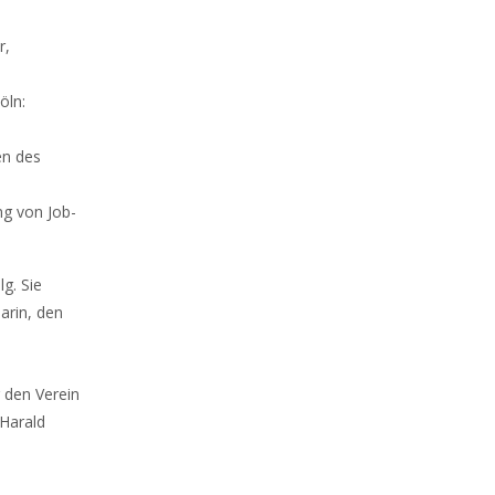
r,
öln:
en des
ng von Job-
g. Sie
arin, den
 den Verein
 Harald