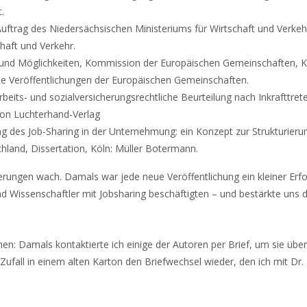
.
uftrag des Niedersächsischen Ministeriums für Wirtschaft und Verkeh
haft und Verkehr.
 und Möglichkeiten, Kommission der Europäischen Gemeinschaften, K
e Veröffentlichungen der Europäischen Gemeinschaften.
rbeits- und sozialversicherungsrechtliche Beurteilung nach Inkrafttret
ion Luchterhand-Verlag
ng des Job-Sharing in der Unternehmung: ein Konzept zur Strukturieru
hland, Dissertation, Köln: Müller Botermann.
erungen wach. Damals war jede neue Veröffentlichung ein kleiner Erfol
d Wissenschaftler mit Jobsharing beschäftigten – und bestärkte uns d
 Damals kontaktierte ich einige der Autoren per Brief, um sie über
ufall in einem alten Karton den Briefwechsel wieder, den ich mit Dr.